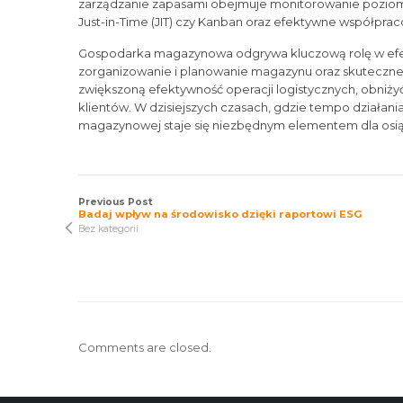
zarządzanie zapasami obejmuje monitorowanie poziomu
Just-in-Time (JIT) czy Kanban oraz efektywne współpr
Gospodarka magazynowa odgrywa kluczową rolę w efe
zorganizowanie i planowanie magazynu oraz skuteczne
zwiększoną efektywność operacji logistycznych, obniży
klientów. W dzisiejszych czasach, gdzie tempo działani
magazynowej staje się niezbędnym elementem dla osią
Previous Post
Badaj wpływ na środowisko dzięki raportowi ESG
Bez kategorii
Comments are closed.