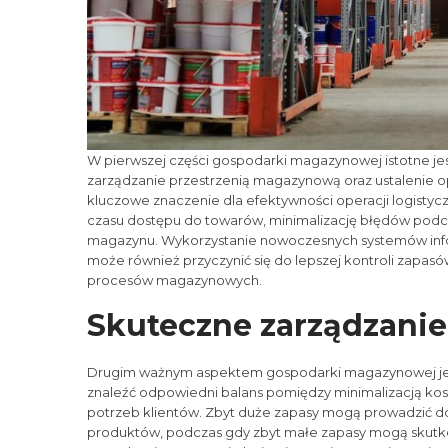
W pierwszej części gospodarki magazynowej istotne j
zarządzanie przestrzenią magazynową oraz ustalenie 
kluczowe znaczenie dla efektywności operacji logisty
czasu dostępu do towarów, minimalizację błędów podc
magazynu. Wykorzystanie nowoczesnych systemów info
może również przyczynić się do lepszej kontroli zapa
procesów magazynowych.
Skuteczne zarządzani
Drugim ważnym aspektem gospodarki magazynowej jest
znaleźć odpowiedni balans pomiędzy minimalizacją k
potrzeb klientów. Zbyt duże zapasy mogą prowadzić d
produktów, podczas gdy zbyt małe zapasy mogą skutko