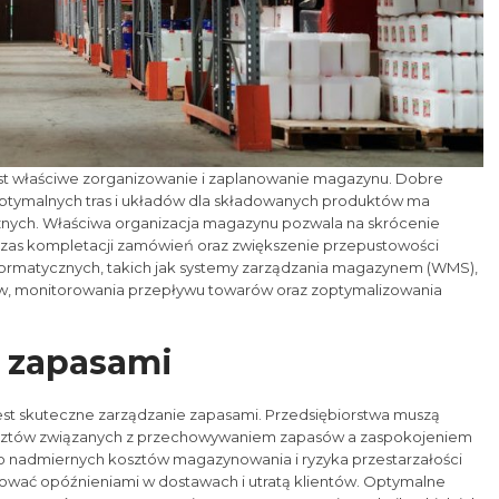
est właściwe zorganizowanie i zaplanowanie magazynu. Dobre
optymalnych tras i układów dla składowanych produktów ma
cznych. Właściwa organizacja magazynu pozwala na skrócenie
zas kompletacji zamówień oraz zwiększenie przepustowości
rmatycznych, takich jak systemy zarządzania magazynem (WMS),
sów, monitorowania przepływu towarów oraz zoptymalizowania
e zapasami
 skuteczne zarządzanie zapasami. Przedsiębiorstwa muszą
osztów związanych z przechowywaniem zapasów a zaspokojeniem
o nadmiernych kosztów magazynowania i ryzyka przestarzałości
wać opóźnieniami w dostawach i utratą klientów. Optymalne