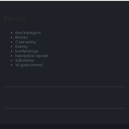
Menu
Bez kategorii
Biznes
Czas wolny
Eventy
konferencje
Narzędzia i sprzęt
Szkolenia
W gastronomii